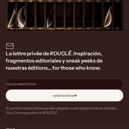
La lettre privée de
ROUCLÊ
. Inspiración,
fragmentos editoriales y sneak peeks de
nuestras éditions… for those who know.
Correo electrónico
i wish to know
Al unirte a nuestra lettre privée, aceptas nuestra
política de privacidad
.—
Your Correspondent at ROUCLÊ.