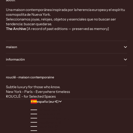
about
Una maison contemporánea inspirada por la herencia europea y el espíritu
cosmopolita de Nueva York.
Seleccionamos joyas, relojes, objetos y esenciales que no buscan ser
tendencia: buscan quedarse.
The Archive
[A record of past editions — preserved as memory]
maison
información
rouclê - maison contemporaine
Subtle luxury for those who know.
New York - París - Everywhere timeless
ROUCLÊ - for Selected Spaces
españa (eur €)
país
alemania (eur €)
andorra (eur €)
arabia saudí (sar ر.س)
australia (aud $)
austria (eur €)
baréin (eur €)