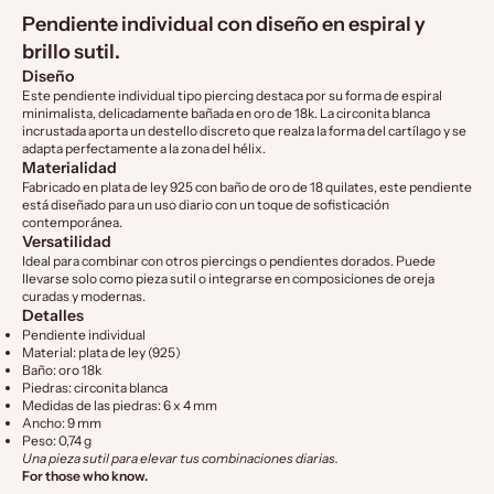
Pendiente individual con diseño en espiral y
brillo sutil.
Diseño
Este pendiente individual tipo piercing destaca por su forma de espiral
minimalista, delicadamente bañada en oro de 18k. La circonita blanca
incrustada aporta un destello discreto que realza la forma del cartílago y se
adapta perfectamente a la zona del hélix.
Materialidad
Fabricado en plata de ley 925 con baño de oro de 18 quilates, este pendiente
está diseñado para un uso diario con un toque de sofisticación
contemporánea.
Versatilidad
Ideal para combinar con otros piercings o pendientes dorados. Puede
llevarse solo como pieza sutil o integrarse en composiciones de oreja
curadas y modernas.
Detalles
Pendiente individual
Material: plata de ley (925)
Baño: oro 18k
Piedras: circonita blanca
Medidas de las piedras: 6 x 4 mm
Ancho: 9 mm
Peso: 0,74 g
Una pieza sutil para elevar tus combinaciones diarias.
For those who know.