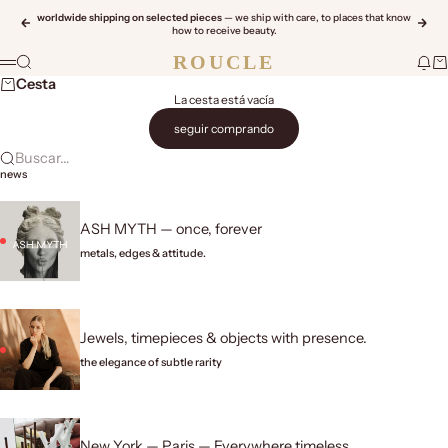
Ir al contenido
worldwide shipping on selected pieces
— we ship with care, to places that know
Anterior
Sigu
how to receive beauty.
ROUCLE
Buscar
Moda
Ca
Menú
Cesta
La cesta está vacía
seguir comprando
Buscar…
news
ASH MYTH — once, forever
metals, edges & attitude.
Jewels, timepieces & objects with presence.
the elegance of subtle rarity
New York — Paris — Everywhere timeless