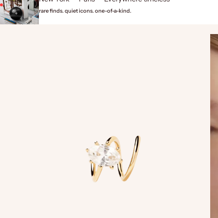
rare finds. quiet icons. one-of-a-kind.