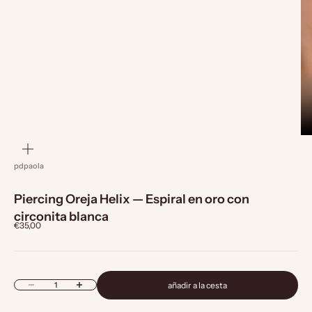
zoom
pdpaola
Piercing Oreja Helix — Espiral en oro con
circonita blanca
Precio de oferta
€35,00
Reducir cantidad
Aumentar cantidad
añadir a la cesta