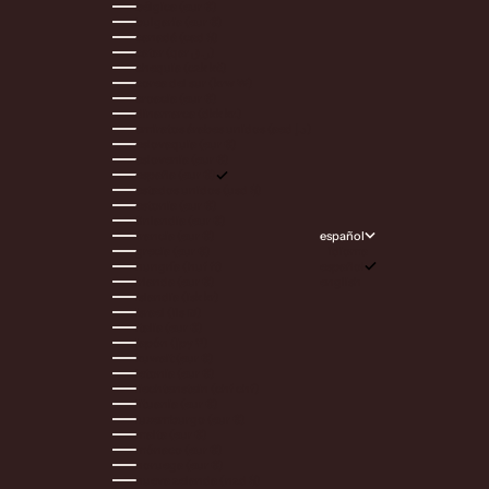
bélgica (eur €)
bulgaria (eur €)
canadá (cad $)
catar (qar ر.ق)
chequia (czk kč)
corea del sur (krw ₩)
croacia (eur €)
dinamarca (dkk kr.)
emiratos árabes unidos (aed د.إ)
eslovaquia (eur €)
eslovenia (eur €)
españa (eur €)
estados unidos (usd $)
estonia (eur €)
finlandia (eur €)
español
francia (eur €)
idioma
grecia (eur €)
español
hungría (huf ft)
english
irlanda (eur €)
islandia (isk kr)
israel (ils ₪)
italia (eur €)
japón (jpy ¥)
kuwait (eur €)
letonia (eur €)
liechtenstein (chf chf)
lituania (eur €)
luxemburgo (eur €)
malta (eur €)
mónaco (eur €)
noruega (eur €)
nueva zelanda (nzd $)