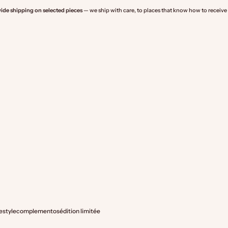
ide shipping on selected pieces
— we ship with care, to places that know how to receive
festyle
complementos
édition limitée