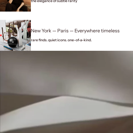
the elegance of subtle rarity
New York — Paris — Everywhere timeless
rare finds. quiet icons. one-of-a-kind.