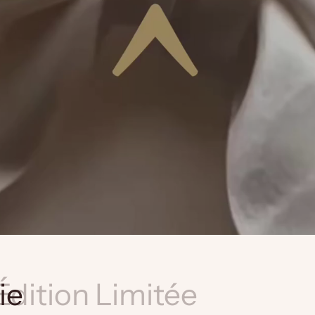
ie
Édition Limitée