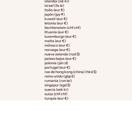
islandia (isk kr)
israel (ils ₪)
italia (eur €)
japón (jpy ¥)
kuwait (eur €)
letonia (eur €)
liechtenstein (chf chf)
lituania (eur €)
luxemburgo (eur €)
malta (eur €)
mónaco (eur €)
noruega (eur €)
nueva zelanda (nzd $)
países bajos (eur €)
polonia (pln zł)
portugal (eur €)
rae de hong kong (china) (hkd $)
reino unido (gbp £)
rumanía (ron lei)
singapur (sgd $)
suecia (sek kr)
suiza (chf chf)
turquía (eur €)