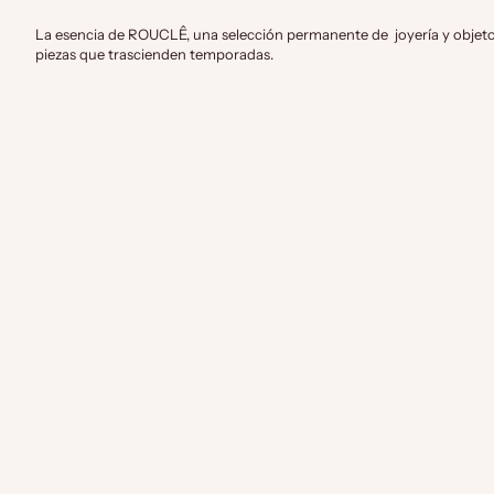
La esencia de ROUCLÊ, una selección permanente de joyería y objetos
piezas que trascienden temporadas.
añadir a la cesta