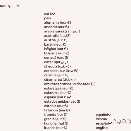
 beauty.
Siguiente
eur €
país
alemania (eur €)
andorra (eur €)
arabia saudí (sar ر.س)
australia (aud $)
austria (eur €)
baréin (eur €)
bélgica (eur €)
bulgaria (eur €)
canadá (cad $)
catar (qar ر.ق)
chequia (czk kč)
corea del sur (krw ₩)
croacia (eur €)
dinamarca (dkk kr.)
emiratos árabes unidos (aed د.إ)
eslovaquia (eur €)
eslovenia (eur €)
españa (eur €)
estados unidos (usd $)
estonia (eur €)
finlandia (eur €)
francia (eur €)
español
grecia (eur €)
idioma
Iniciar ses
Modal 
Busc
Ca
hungría (huf ft)
español
irlanda (eur €)
english