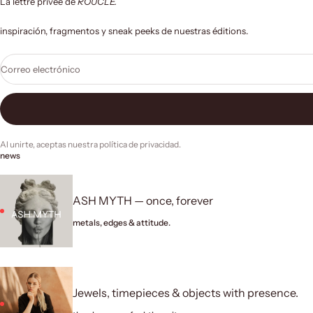
La lettre privée de
ROUCLÊ.
inspiración, fragmentos y sneak peeks de nuestras éditions.
Correo electrónico
Al unirte, aceptas nuestra
política de privacidad
.
news
ASH MYTH — once, forever
metals, edges & attitude.
Jewels, timepieces & objects with presence.